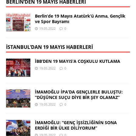
BERLİN’DEN 19 MAYIS HABERLERİ
Berlin’de 19 Mayıs Atatürk’ü Anma, Gençlik
ve Spor Bayramı
19.05.2022
0
İSTANBUL’DAN 19 MAYIS HABERLERİ
İBB’DEN 19 MAYIS’A COŞKULU KUTLAMA
19.05.2022
0
İMAMOĞLU İPA’DA GENÇLERLE BULUŞTU:
“DÜŞÜNCE SUÇU DİYE BİR ŞEY OLAMAZ”
19.05.2022
0
İMAMOĞLU: “GENÇ İŞSİZLİĞİNİN SONA
ERDİĞİ BİR ÜLKE DİLİYORUM”
19.05.2022
0