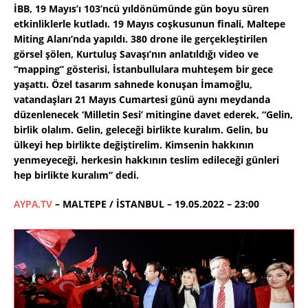
İBB, 19 Mayıs’ı 103’ncü yıldönümünde gün boyu süren
etkinliklerle kutladı. 19 Mayıs coşkusunun finali, Maltepe
Miting Alanı’nda yapıldı. 380 drone ile gerçekleştirilen
görsel şölen, Kurtuluş Savaşı’nın anlatıldığı video ve
“mapping” gösterisi, İstanbullulara muhteşem bir gece
yaşattı. Özel tasarım sahnede konuşan İmamoğlu,
vatandaşları 21 Mayıs Cumartesi günü aynı meydanda
düzenlenecek ‘Milletin Sesi’ mitingine davet ederek, “Gelin,
birlik olalım. Gelin, geleceği birlikte kuralım. Gelin, bu
ülkeyi hep birlikte değiştirelim. Kimsenin hakkının
yenmeyeceği, herkesin hakkının teslim edileceği günleri
hep birlikte kuralım” dedi.
AYPA.TV
– MALTEPE / İSTANBUL – 19.05.2022 – 23:00