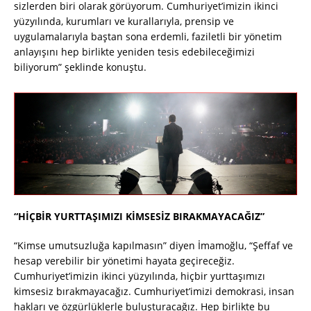
sizlerden biri olarak görüyorum. Cumhuriyet’imizin ikinci
yüzyılında, kurumları ve kurallarıyla, prensip ve
uygulamalarıyla baştan sona erdemli, faziletli bir yönetim
anlayışını hep birlikte yeniden tesis edebileceğimizi
biliyorum” şeklinde konuştu.
“HİÇBİR YURTTAŞIMIZI KİMSESİZ BIRAKMAYACAĞIZ”
“Kimse umutsuzluğa kapılmasın” diyen İmamoğlu, “Şeffaf ve
hesap verebilir bir yönetimi hayata geçireceğiz.
Cumhuriyet’imizin ikinci yüzyılında, hiçbir yurttaşımızı
kimsesiz bırakmayacağız. Cumhuriyet’imizi demokrasi, insan
hakları ve özgürlüklerle buluşturacağız. Hep birlikte bu