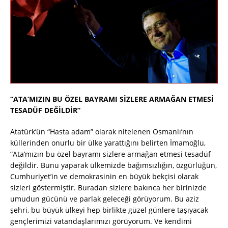
“ATA’MIZIN BU ÖZEL BAYRAMI SİZLERE ARMAĞAN ETMESİ
TESADÜF DEĞİLDİR”
Atatürk’ün “Hasta adam” olarak nitelenen Osmanlı’nın
küllerinden onurlu bir ülke yarattığını belirten İmamoğlu,
“Ata’mızın bu özel bayramı sizlere armağan etmesi tesadüf
değildir. Bunu yaparak ülkemizde bağımsızlığın, özgürlüğün,
Cumhuriyet’in ve demokrasinin en büyük bekçisi olarak
sizleri göstermiştir. Buradan sizlere bakınca her birinizde
umudun gücünü ve parlak geleceği görüyorum. Bu aziz
şehri, bu büyük ülkeyi hep birlikte güzel günlere taşıyacak
gençlerimizi vatandaşlarımızı görüyorum. Ve kendimi