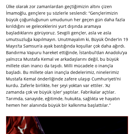
Ülke olarak zor zamanlardan geçtiğimizin altını çizen
İmamoğlu, gençlere şu sözlerle seslendi: “Gençlerimizin
büyük çoğunluğunun umudunun her geçen gün daha fazla
kırıldığını ve geleceklerini yurt dışında aramaya
başladıklarını görüyoruz. Sevgili gençler, asla ve asla
umutsuzluğa kapılmayın. Unutmayalım ki, Büyük Önder’in 19
Mayıs’ta Samsun’a ayak bastığında koşullar çok daha ağırdı.
Bandırma Vapuru hareket ettiğinde, İstanbul’dan Anadolu’ya
yalnızca Mustafa Kemal ve arkadaşlarını değil, bu büyük
millete olan inancı da taşıdı. Milli mücadele o inançla
başladı. Bu millete olan inançla dedelerimiz, ninelerimiz
Mustafa Kemal önderliğinde zafere ulaşıp Cumhuriyeti’ni
kurdu. Zaferle birlikte, her şeyi yoktan var ettiler. ‘Az
zamanda çok ve büyük işler’ yaptılar. Fabrikalar açtılar.
Tarımda, sanayide, eğitimde, hukukta, sağlıkta ve hayatın
hemen her alanında büyük bir kalkınma başlattılar.”